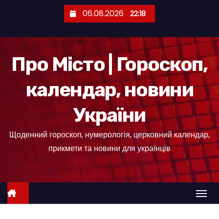
П
06.08.2026
22:18
е
р
е
Про Місто | Гороскоп,
й
т
календар, новини
и
д
України
о
к
Щоденний гороскоп, нумерологія, церковний календар,
о
прикмети та новини для українців
н
т
е
н
т