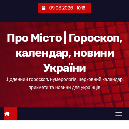
П
09.08.2026
10:18
е
р
е
Про Місто | Гороскоп,
й
т
календар, новини
и
д
України
о
к
Щоденний гороскоп, нумерологія, церковний календар,
о
прикмети та новини для українців
н
т
е
н
т