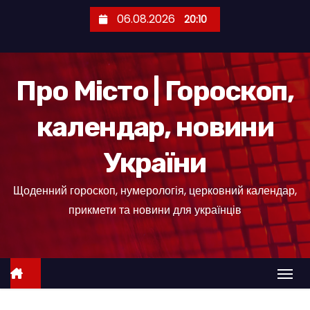
П
06.08.2026
20:10
е
р
е
Про Місто | Гороскоп,
й
т
календар, новини
и
д
України
о
к
Щоденний гороскоп, нумерологія, церковний календар,
о
прикмети та новини для українців
н
т
е
н
т