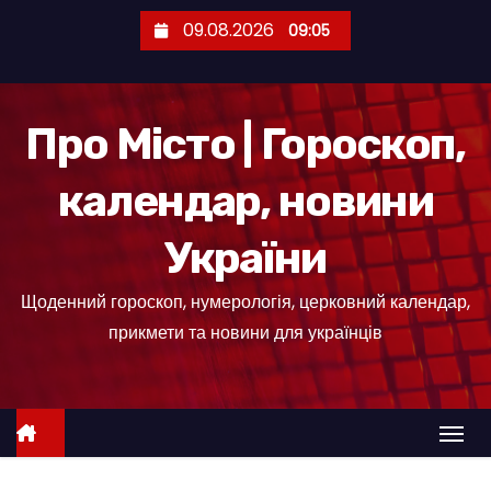
П
09.08.2026
09:05
е
р
е
Про Місто | Гороскоп,
й
т
календар, новини
и
д
України
о
к
Щоденний гороскоп, нумерологія, церковний календар,
о
прикмети та новини для українців
н
т
е
н
т