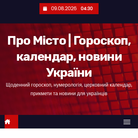
П
09.08.2026
04:30
е
р
е
Про Місто | Гороскоп,
й
т
календар, новини
и
д
України
о
к
Щоденний гороскоп, нумерологія, церковний календар,
о
прикмети та новини для українців
н
т
е
н
т