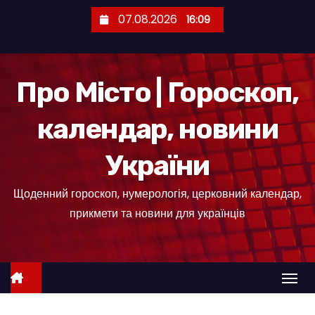
П
07.08.2026
16:09
е
р
е
Про Місто | Гороскоп,
й
т
календар, новини
и
д
України
о
к
Щоденний гороскоп, нумерологія, церковний календар,
о
прикмети та новини для українців
н
т
е
н
т