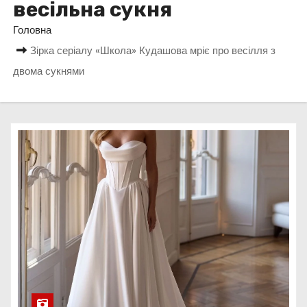
весільна сукня
у
Головна
Зірка серіалу «Школа» Кудашова мріє про весілля з
двома сукнями