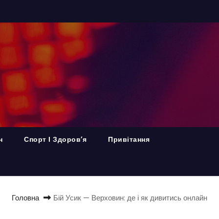
н
Спорт І Здоров’я
Привітання
Головна
Бій Усик — Верховин: де і як дивитись онлайн