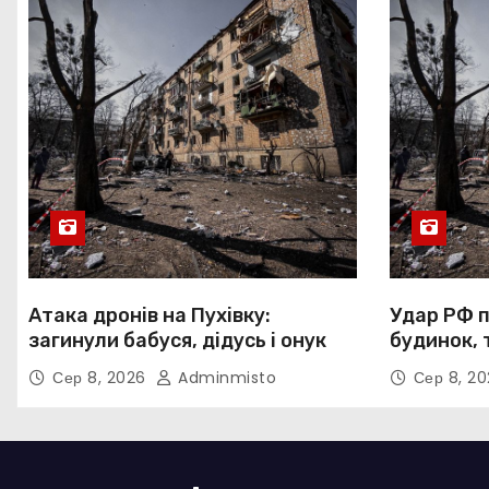
Атака дронів на Пухівку:
Удар РФ п
загинули бабуся, дідусь і онук
будинок, 
Сер 8, 2026
Adminmisto
Сер 8, 2