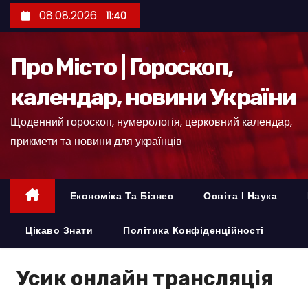
П
08.08.2026
11:40
е
р
Про Місто | Гороскоп,
е
й
календар, новини України
т
Щоденний гороскоп, нумерологія, церковний календар,
и
прикмети та новини для українців
д
о
к
Економіка Та Бізнес
Освіта І Наука
о
н
Цікаво Знати
Політика Конфіденційності
т
е
Усик онлайн трансляція
н
т