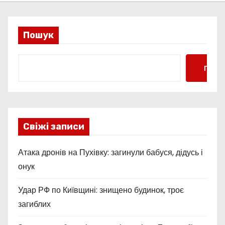
Пошук
Пошу
Свіжі записи
Атака дронів на Пухівку: загинули бабуся, дідусь і
онук
Удар РФ по Київщині: знищено будинок, троє
загиблих