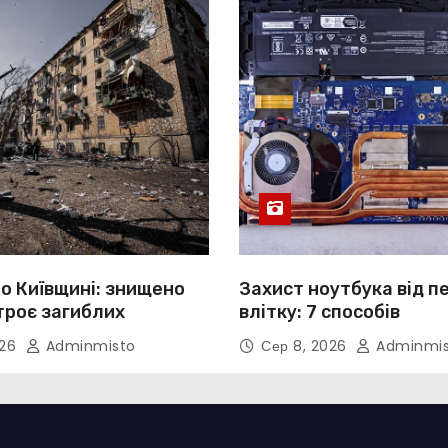
о Київщині: знищено
Захист ноутбука від п
троє загиблих
влітку: 7 способів
026
Adminmisto
Сер 8, 2026
Adminmis