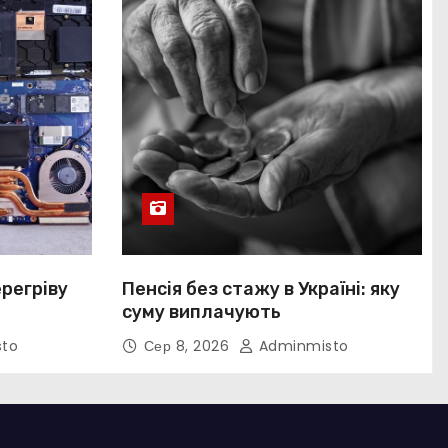
ерегріву
Пенсія без стажу в Україні: яку
суму виплачують
to
Сер 8, 2026
Adminmisto