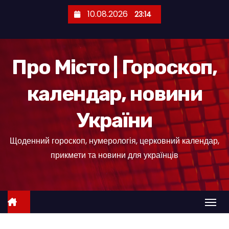
П
10.08.2026
23:14
е
р
е
Про Місто | Гороскоп,
й
т
календар, новини
и
д
України
о
к
Щоденний гороскоп, нумерологія, церковний календар,
о
прикмети та новини для українців
н
т
е
н
т