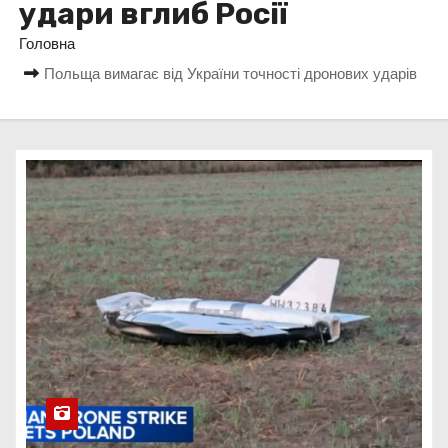
удари вглиб Росії
у
Головна
Польща вимагає від України точності дронових ударів