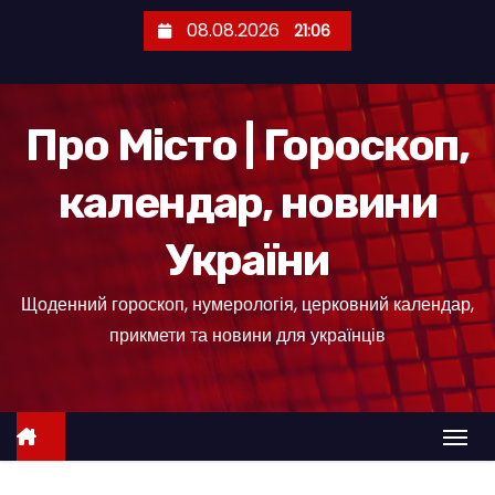
П
08.08.2026
21:06
е
р
е
Про Місто | Гороскоп,
й
т
календар, новини
и
д
України
о
к
Щоденний гороскоп, нумерологія, церковний календар,
о
прикмети та новини для українців
н
т
е
н
т