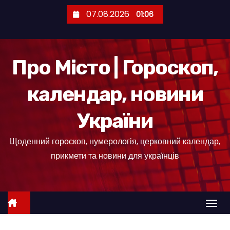
П
07.08.2026
01:06
е
р
е
Про Місто | Гороскоп,
й
т
календар, новини
и
д
України
о
к
Щоденний гороскоп, нумерологія, церковний календар,
о
прикмети та новини для українців
н
т
е
н
т