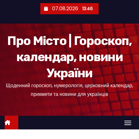
П
07.08.2026
13:46
е
р
е
Про Місто | Гороскоп,
й
т
календар, новини
и
д
України
о
к
Щоденний гороскоп, нумерологія, церковний календар,
о
прикмети та новини для українців
н
т
е
н
т