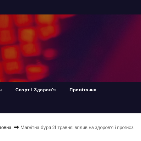
н
Спорт І Здоров’я
Привітання
ловна
Магнітна буря 21 травня: вплив на здоров’я і прогноз