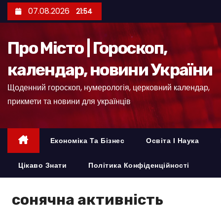
П
07.08.2026
21:54
е
р
Про Місто | Гороскоп,
е
й
календар, новини України
т
Щоденний гороскоп, нумерологія, церковний календар,
и
прикмети та новини для українців
д
о
к
Економіка Та Бізнес
Освіта І Наука
о
н
Цікаво Знати
Політика Конфіденційності
т
е
сонячна активність
н
т