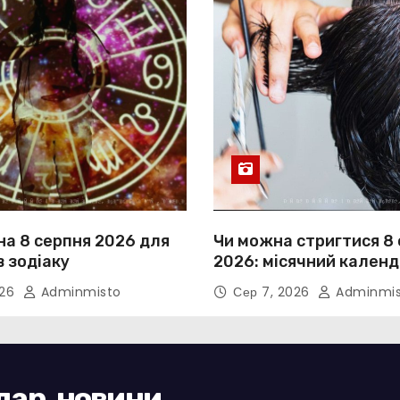
на 8 серпня 2026 для
Чи можна стригтися 8
в зодіаку
2026: місячний календ
026
Adminmisto
Сер 7, 2026
Adminmis
ндар, новини