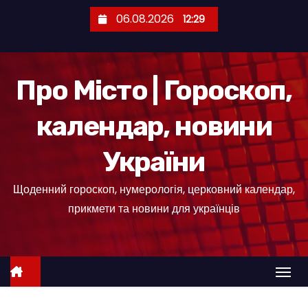
П
06.08.2026
12:29
е
р
е
Про Місто | Гороскоп,
й
т
календар, новини
и
д
України
о
к
Щоденний гороскоп, нумерологія, церковний календар,
о
прикмети та новини для українців
н
т
е
н
т