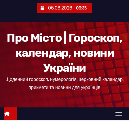
П
06.08.2026
09:35
е
р
е
Про Місто | Гороскоп,
й
т
календар, новини
и
д
України
о
к
Щоденний гороскоп, нумерологія, церковний календар,
о
прикмети та новини для українців
н
т
е
н
т