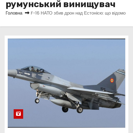
румунський винищувач
у
Головна
F-16 НАТО збив дрон над Естонією: що відомо