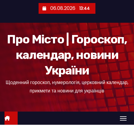
П
06.08.2026
13:44
е
р
е
Про Місто | Гороскоп,
й
т
календар, новини
и
д
України
о
к
Щоденний гороскоп, нумерологія, церковний календар,
о
прикмети та новини для українців
н
т
е
н
т