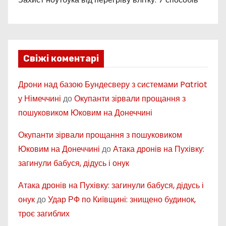
Свіжі коментарі
Дрони над базою Бундесверу з системами Patriot
у Німеччині
до
Окупанти зірвали прощання з
пошуковиком Юковим на Донеччині
Окупанти зірвали прощання з пошуковиком
Юковим на Донеччині
до
Атака дронів на Пухівку:
загинули бабуся, дідусь і онук
Атака дронів на Пухівку: загинули бабуся, дідусь і
онук
до
Удар РФ по Київщині: знищено будинок,
троє загиблих