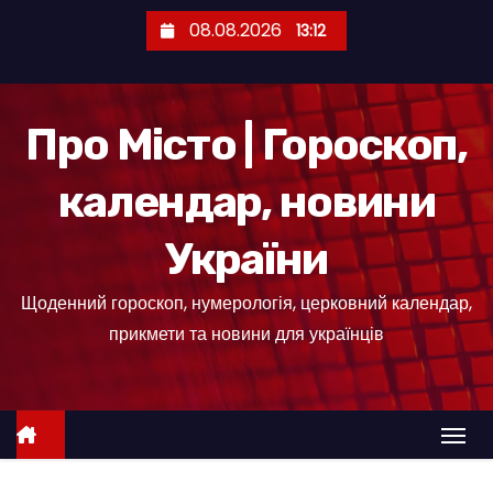
П
08.08.2026
13:12
е
р
е
Про Місто | Гороскоп,
й
т
календар, новини
и
д
України
о
к
Щоденний гороскоп, нумерологія, церковний календар,
о
прикмети та новини для українців
н
т
е
н
т