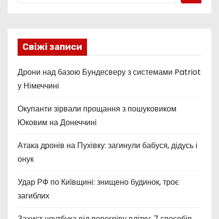
Свіжі записи
Дрони над базою Бундесверу з системами Patriot
у Німеччині
Окупанти зірвали прощання з пошуковиком
Юковим на Донеччині
Атака дронів на Пухівку: загинули бабуся, дідусь і
онук
Удар РФ по Київщині: знищено будинок, троє
загиблих
Захист ноутбука від перегріву влітку: 7 способів