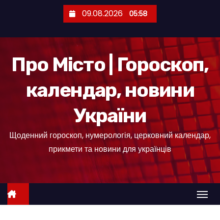
П
09.08.2026
05:58
е
р
е
Про Місто | Гороскоп,
й
т
календар, новини
и
д
України
о
к
Щоденний гороскоп, нумерологія, церковний календар,
о
прикмети та новини для українців
н
т
е
н
т