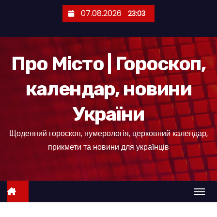
П
07.08.2026
23:03
е
р
е
Про Місто | Гороскоп,
й
т
календар, новини
и
д
України
о
к
Щоденний гороскоп, нумерологія, церковний календар,
о
прикмети та новини для українців
н
т
е
н
т