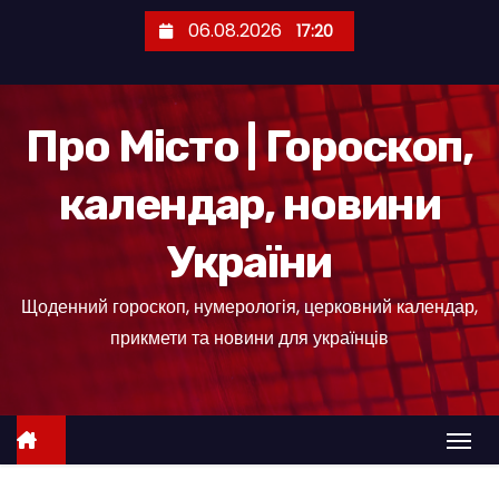
П
06.08.2026
17:20
е
р
е
Про Місто | Гороскоп,
й
т
календар, новини
и
д
України
о
к
Щоденний гороскоп, нумерологія, церковний календар,
о
прикмети та новини для українців
н
т
е
н
т