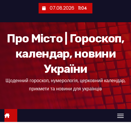
П
07.08.2026
11:04
е
р
е
Про Місто | Гороскоп,
й
т
календар, новини
и
д
України
о
к
Щоденний гороскоп, нумерологія, церковний календар,
о
прикмети та новини для українців
н
т
е
н
т