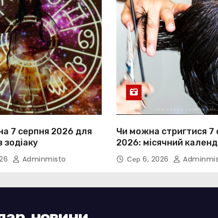
на 7 серпня 2026 для
Чи можна стригтися 7
в зодіаку
2026: місячний календ
026
Adminmisto
Сер 6, 2026
Adminmis
ндар, новини