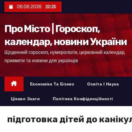
П
06.08.2026
20:25
е
р
Про Місто | Гороскоп,
е
й
календар, новини України
т
Щоденний гороскоп, нумерологія, церковний календар,
и
прикмети та новини для українців
д
о
к
Економіка Та Бізнес
Освіта І Наука
о
н
Цікаво Знати
Політика Конфіденційності
т
е
підготовка дітей до каніку
н
т