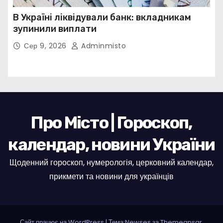
В Україні ліквідували банк: вкладникам
зупинили виплати
Сер 9, 2026
Adminmisto
Про Місто | Гороскоп,
календар, новини України
Щоденний гороскоп, нумерологія, церковний календар,
прикмети та новини для українців
Сайт працює на WordPress
|
Тема:Newses за
Themeansar
.