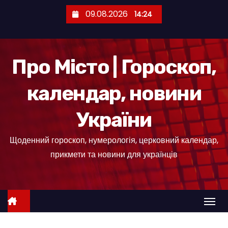
П
09.08.2026
14:24
е
р
е
Про Місто | Гороскоп,
й
т
календар, новини
и
д
України
о
к
Щоденний гороскоп, нумерологія, церковний календар,
о
прикмети та новини для українців
н
т
е
н
т