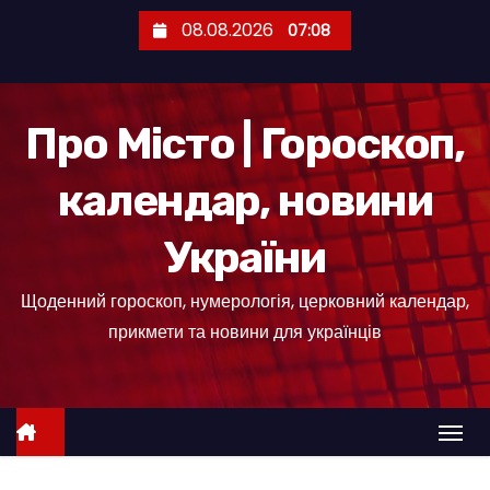
П
08.08.2026
07:08
е
р
е
Про Місто | Гороскоп,
й
т
календар, новини
и
д
України
о
к
Щоденний гороскоп, нумерологія, церковний календар,
о
прикмети та новини для українців
н
т
е
н
т