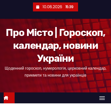
П
10.08.2026
15:39
е
р
е
Про Місто | Гороскоп,
й
т
календар, новини
и
д
України
о
к
Щоденний гороскоп, нумерологія, церковний календар,
о
прикмети та новини для українців
н
т
е
н
т