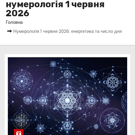
нумерологія 1 червня
у
2026
Головна
Нумерологія 1 червня 2026: енергетика та число дня