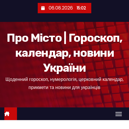
П
06.08.2026
15:02
е
р
е
Про Місто | Гороскоп,
й
т
календар, новини
и
д
України
о
к
Щоденний гороскоп, нумерологія, церковний календар,
о
прикмети та новини для українців
н
т
е
н
т