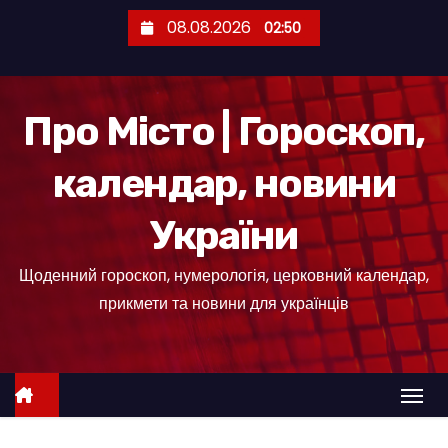
П
08.08.2026
02:50
е
р
е
Про Місто | Гороскоп,
й
т
календар, новини
и
д
України
о
к
Щоденний гороскоп, нумерологія, церковний календар,
о
прикмети та новини для українців
н
т
е
н
т