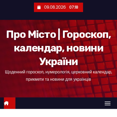
П
09.08.2026
07:18
е
р
е
Про Місто | Гороскоп,
й
т
календар, новини
и
д
України
о
к
Щоденний гороскоп, нумерологія, церковний календар,
о
прикмети та новини для українців
н
т
е
н
т