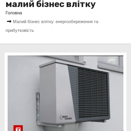
малий бізнес влітку
у
Головна
Малий бізнес влітку: енергозбереження та
прибутковість