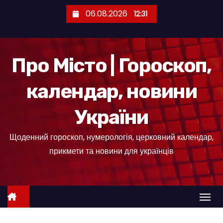
П
06.08.2026
12:31
е
р
е
Про Місто | Гороскоп,
й
т
календар, новини
и
д
України
о
к
Щоденний гороскоп, нумерологія, церковний календар,
о
прикмети та новини для українців
н
т
е
н
т