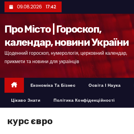
П
09.08.2026
17:42
е
р
Про Місто | Гороскоп,
е
й
календар, новини України
т
Щоденний гороскоп, нумерологія, церковний календар,
и
прикмети та новини для українців
д
о
к
Економіка Та Бізнес
Освіта І Наука
о
н
Цікаво Знати
Політика Конфіденційності
т
е
курс євро
н
т