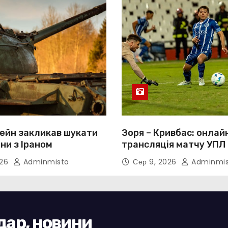
ейн закликав шукати
Зоря – Кривбас: онлай
йни з Іраном
трансляція матчу УПЛ
026
Adminmisto
Сер 9, 2026
Adminmis
ндар, новини