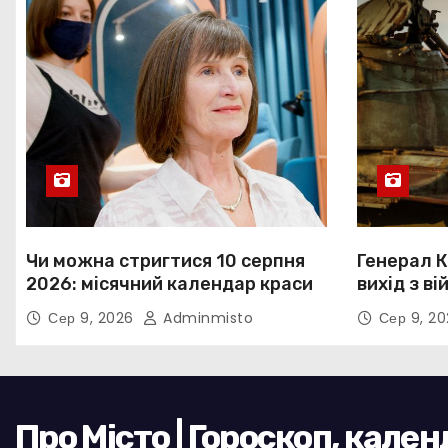
Чи можна стригтися 10 серпня
Генерал К
2026: місячний календар краси
вихід з ві
Сер 9, 2026
Adminmisto
Сер 9, 2
Про Місто | Гороскоп, кале