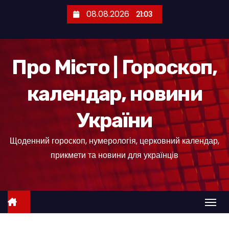
П
08.08.2026
21:03
е
р
е
Про Місто | Гороскоп,
й
т
календар, новини
и
д
України
о
к
Щоденний гороскоп, нумерологія, церковний календар,
о
прикмети та новини для українців
н
т
е
н
т