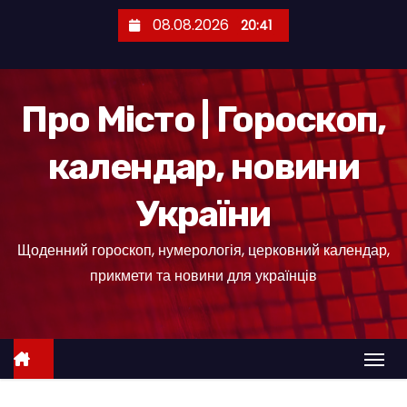
П
08.08.2026
20:41
е
р
е
Про Місто | Гороскоп,
й
т
календар, новини
и
д
України
о
к
Щоденний гороскоп, нумерологія, церковний календар,
о
прикмети та новини для українців
н
т
е
н
т