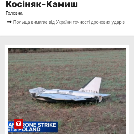
Косіняк-Камиш
у
Головна
Польща вимагає від України точності дронових ударів