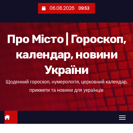
П
06.08.2026
09:53
е
р
е
Про Місто | Гороскоп,
й
т
календар, новини
и
д
України
о
к
Щоденний гороскоп, нумерологія, церковний календар,
о
прикмети та новини для українців
н
т
е
н
т