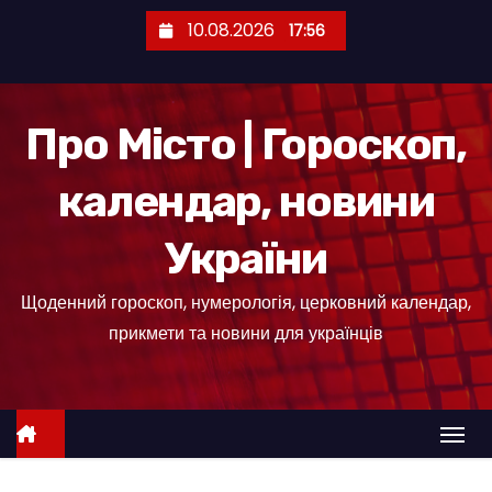
П
10.08.2026
17:56
е
р
е
Про Місто | Гороскоп,
й
т
календар, новини
и
д
України
о
к
Щоденний гороскоп, нумерологія, церковний календар,
о
прикмети та новини для українців
н
т
е
н
т