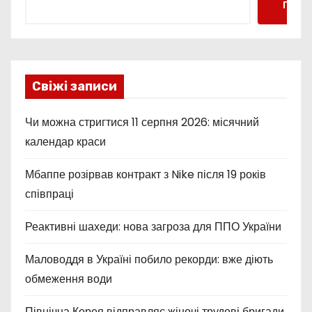
Пошу
Свіжі записи
Чи можна стригтися 11 серпня 2026: місячний
календар краси
Мбаппе розірвав контракт з Nike після 19 років
співпраці
Реактивні шахеди: нова загроза для ППО України
Маловоддя в Україні побило рекорди: вже діють
обмеження води
Північна Корея відправляє жіночі трудові бригади