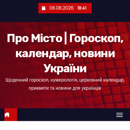
П
08.08.2026
18:41
е
р
е
Про Місто | Гороскоп,
й
т
календар, новини
и
д
України
о
к
Щоденний гороскоп, нумерологія, церковний календар,
о
прикмети та новини для українців
н
т
е
н
т