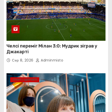
Челсі переміг Мілан 3:0: Мудрик зіграв у
Джакарті
Сер 8, 2026
Adminmisto
СПОРТ І ЗДОРОВ’Я