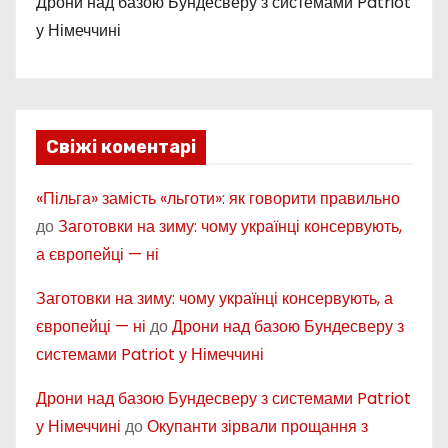
Дрони над базою Бундесверу з системами Patriot
у Німеччині
Свіжі коментарі
«Пільга» замість «льготи»: як говорити правильно
до
Заготовки на зиму: чому українці консервують,
а європейці — ні
Заготовки на зиму: чому українці консервують, а
європейці — ні
до
Дрони над базою Бундесверу з
системами Patriot у Німеччині
Дрони над базою Бундесверу з системами Patriot
у Німеччині
до
Окупанти зірвали прощання з