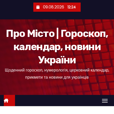
П
09.08.2026
12:24
е
р
е
Про Місто | Гороскоп,
й
т
календар, новини
и
д
України
о
к
Щоденний гороскоп, нумерологія, церковний календар,
о
прикмети та новини для українців
н
т
е
н
т