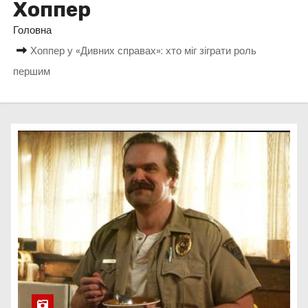
Хоппер
у
Головна
Хоппер у «Дивних справах»: хто міг зіграти роль
першим