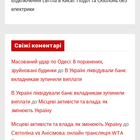
Відключення світла в Києві: Поділ та Оболонь без
електрики
Свіжі коментарі
Масований удар по Одесі: 8 поранених,
зруйновані будинки
до
В Україні ліквідували банк:
вкладникам зупинили виплати
В Україні ліквідували банк: вкладникам зупинили
виплати
до
Місцеві активісти та влада: як
змінюють Україну
Місцеві активісти та влада: як змінюють Україну
до
Світоліна vs Анісімова: онлайн трансляція WTA