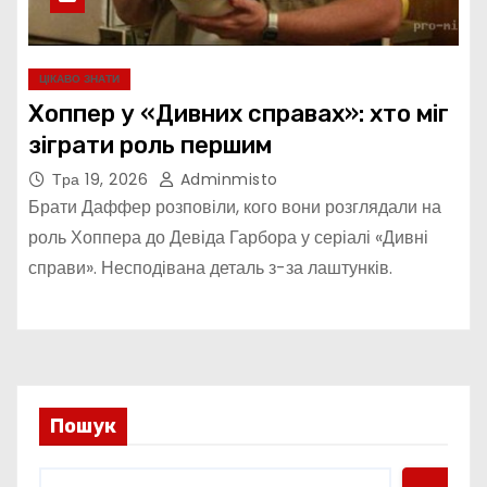
ЦІКАВО ЗНАТИ
Хоппер у «Дивних справах»: хто міг
зіграти роль першим
Тра 19, 2026
Adminmisto
Брати Даффер розповіли, кого вони розглядали на
роль Хоппера до Девіда Гарбора у серіалі «Дивні
справи». Несподівана деталь з-за лаштунків.
Пошук