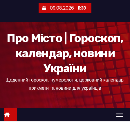
П
09.08.2026
11:38
е
р
е
Про Місто | Гороскоп,
й
т
календар, новини
и
д
України
о
к
Щоденний гороскоп, нумерологія, церковний календар,
о
прикмети та новини для українців
н
т
е
н
т