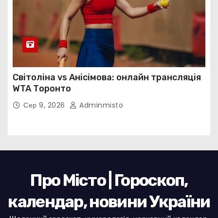
Світоліна vs Анісімова: онлайн трансляція
WTA Торонто
Сер 9, 2026
Adminmisto
Про Місто | Гороскоп,
календар, новини України