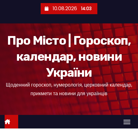
П
10.08.2026
14:03
е
р
е
Про Місто | Гороскоп,
й
т
календар, новини
и
д
України
о
к
Щоденний гороскоп, нумерологія, церковний календар,
о
прикмети та новини для українців
н
т
е
н
т