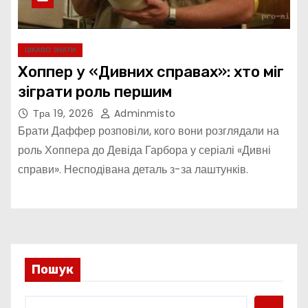
ЦІКАВО ЗНАТИ
Хоппер у «Дивних справах»: хто міг
зіграти роль першим
Тра 19, 2026
Adminmisto
Брати Даффер розповіли, кого вони розглядали на
роль Хоппера до Девіда Гарбора у серіалі «Дивні
справи». Несподівана деталь з-за лаштунків.
Пошук