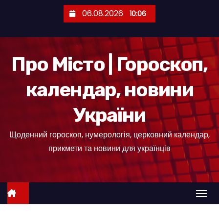
П
06.08.2026
10:06
е
р
е
Про Місто | Гороскоп,
й
т
календар, новини
и
д
України
о
к
Щоденний гороскоп, нумерологія, церковний календар,
о
прикмети та новини для українців
н
т
е
н
т