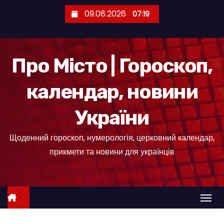
П
09.08.2026
07:19
е
р
е
Про Місто | Гороскоп,
й
т
календар, новини
и
д
України
о
к
Щоденний гороскоп, нумерологія, церковний календар,
о
прикмети та новини для українців
н
т
е
н
т