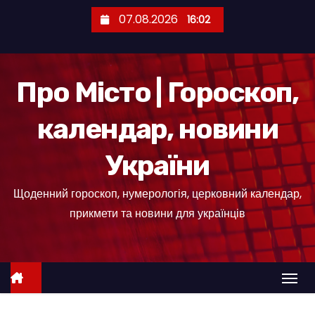
П
07.08.2026
16:02
е
р
е
Про Місто | Гороскоп,
й
т
календар, новини
и
д
України
о
к
Щоденний гороскоп, нумерологія, церковний календар,
о
прикмети та новини для українців
н
т
е
н
т