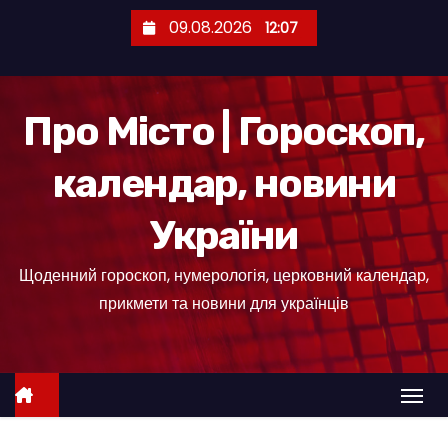
П
09.08.2026
12:07
е
р
е
Про Місто | Гороскоп,
й
т
календар, новини
и
д
України
о
к
Щоденний гороскоп, нумерологія, церковний календар,
о
прикмети та новини для українців
н
т
е
н
т