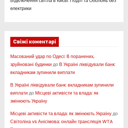
Відключення світла в Києві: Поділ та Оболонь без
електрики
Свіжі коментарі
Масований удар по Одесі: 8 поранених,
зруйновані будинки
до
В Україні ліквідували банк:
вкладникам зупинили виплати
В Україні ліквідували банк: вкладникам зупинили
виплати
до
Місцеві активісти та влада: як
змінюють Україну
Місцеві активісти та влада: як змінюють Україну
до
Світоліна vs Анісімова: онлайн трансляція WTA