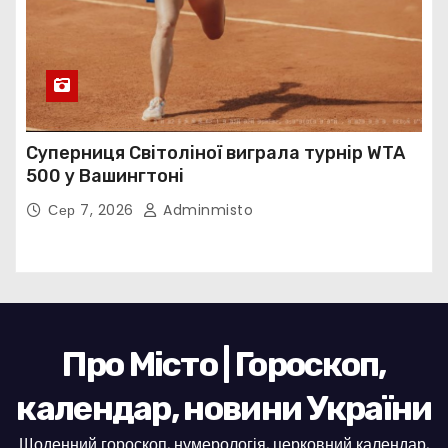
Суперниця Світоліної виграла турнір WTA
500 у Вашингтоні
Сер 7, 2026
Adminmisto
Про Місто | Гороскоп,
календар, новини України
Щоденний гороскоп, нумерологія, церковний календар,