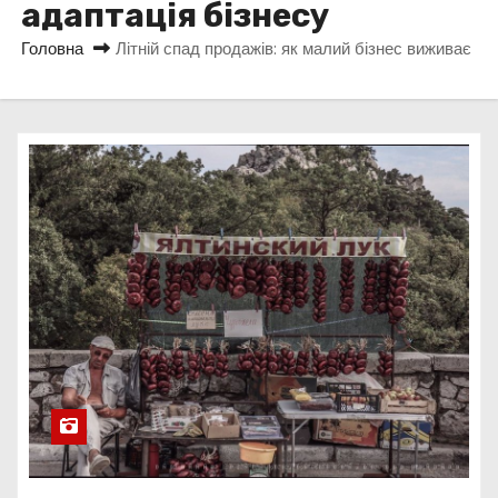
адаптація бізнесу
у
Головна
Літній спад продажів: як малий бізнес виживає