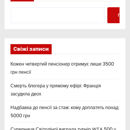
Пошу
Свіжі записи
Кожен четвертий пенсіонер отримує лише 3500
грн пенсії
Смерть блогера у прямому ефірі: Франція
засудила двох
Надбавка до пенсії за стаж: кому доплатять понад
5000 грн
Суперниця Світоліної виграла турнір WTA 500 у