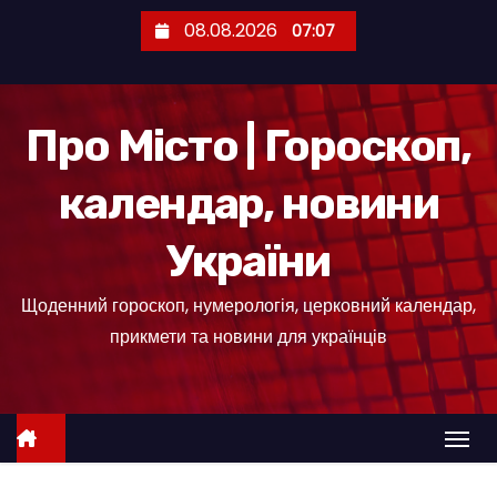
П
08.08.2026
07:07
е
р
е
Про Місто | Гороскоп,
й
т
календар, новини
и
д
України
о
к
Щоденний гороскоп, нумерологія, церковний календар,
о
прикмети та новини для українців
н
т
е
н
т