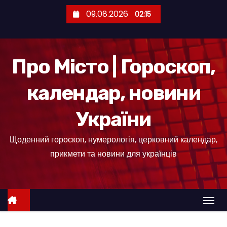
П
09.08.2026
02:15
е
р
е
Про Місто | Гороскоп,
й
т
календар, новини
и
д
України
о
к
Щоденний гороскоп, нумерологія, церковний календар,
о
прикмети та новини для українців
н
т
е
н
т