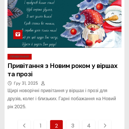
ПРИВІТАННЯ
Привітання з Новим роком у віршах
та прозі
Гру 31, 2025
Щирі новорічні привітання у віршах і прозі для
друзів, колег і близьких. Гарні побажання на Новий
рік 2025.
П
1
2
3
4