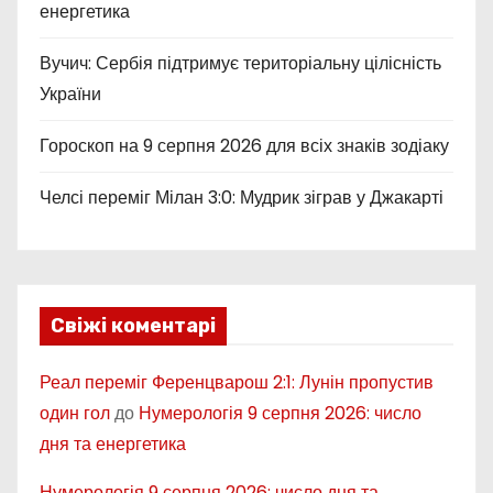
п
енергетика
и
Вучич: Сербія підтримує територіальну цілісність
с
України
і
Гороскоп на 9 серпня 2026 для всіх знаків зодіаку
в
Челсі переміг Мілан 3:0: Мудрик зіграв у Джакарті
Свіжі коментарі
Реал переміг Ференцварош 2:1: Лунін пропустив
один гол
до
Нумерологія 9 серпня 2026: число
дня та енергетика
Нумерологія 9 серпня 2026: число дня та