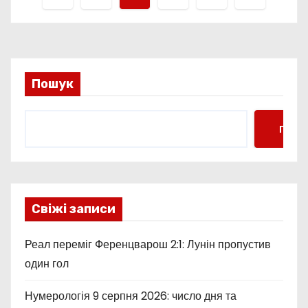
а
г
і
Пошук
н
Пошу
а
ц
і
Свіжі записи
я
Реал переміг Ференцварош 2:1: Лунін пропустив
з
один гол
а
Нумерологія 9 серпня 2026: число дня та