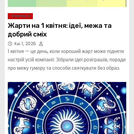
ПРИВІТАННЯ
Жарти на 1 квітня: ідеї, межа та
добрий сміх
Кві 1, 2026
1 квітня — це день, коли хороший жарт може підняти
настрій усій компанії. Зібрали ідеї розіграшів, поради
про межу гумору та способи святкувати без образ.