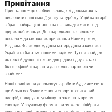
Привітання
у
Привітання – це особливі слова, які допомагають
висловити наші емоції, увагу та турботу. У цій категорії
зібрані найкращі вітання на всі випадки життя: від
щирих побажань до Дня народження, ювілею чи
весілля – до святкових привітань з Новим роком,
Різдвом, Великоднем, Днем матері, Днем захисника
України та багатьма іншими подіями. Тут ви знайдете
як теплі й душевні тексти для рідних і друзів, так і
більш офіційні варіанти для колег, партнерів чи
знайомих.
Наші привітання допоможуть зробити будь-яке свято
ще більш особливим – вони створять святковий
настрій, подарують усмішку та залишать приємні
спогади. У зручному форматі ви зможете підібрати
слова для повідомлення, тосту, листівки чи навіть для