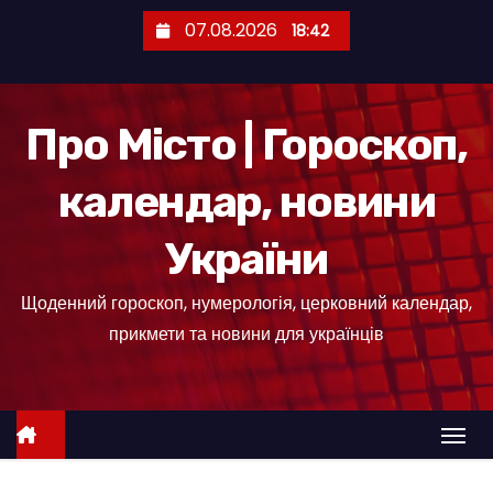
П
07.08.2026
18:42
е
р
е
Про Місто | Гороскоп,
й
т
календар, новини
и
д
України
о
к
Щоденний гороскоп, нумерологія, церковний календар,
о
прикмети та новини для українців
н
т
е
н
т