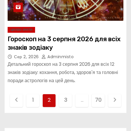
ЦІКАВО ЗНАТИ
Гороскоп на 3 серпня 2026 для всіх
знаків зодіаку
Сер 2, 2026
Adminmisto
Детальний гороскоп на 3 серпня 2026 для всіх 12
знаків зодіаку: кохання, робота, здоров'я та головні
поради астрологів на цей день.
П
1
2
3
…
70
а
г