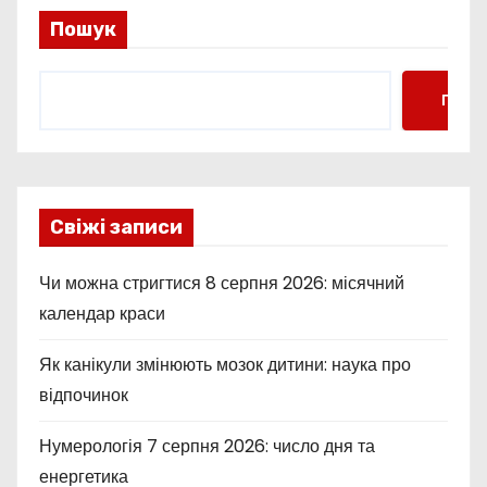
і
Пошук
н
Пошу
а
ц
і
Свіжі записи
я
Чи можна стригтися 8 серпня 2026: місячний
з
календар краси
а
Як канікули змінюють мозок дитини: наука про
п
відпочинок
и
Нумерологія 7 серпня 2026: число дня та
с
енергетика